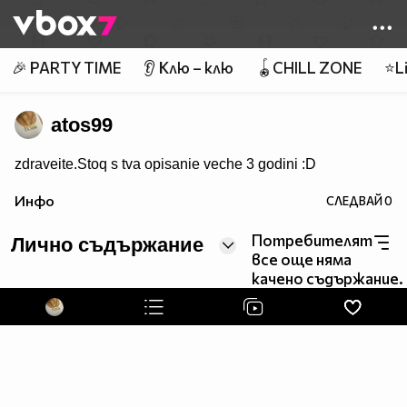
Member of
👾
🎉 PARTY TIME
👂 Клю – клю
🪀CHILL ZONE
⭐Li
atos99
zdraveite.Stoq s tva opisanie veche 3 godini :D
Инфо
СЛЕДВАЙ
0
Потребителят
Лично съдържание
все още няма
качено съдържание.