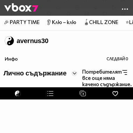
Member of
👾
🎉 PARTY TIME
👂 Клю – клю
🪀CHILL ZONE
⭐Li
avernus30
Инфо
СЛЕДВАЙ
0
Потребителят
Лично съдържание
все още няма
качено съдържание.