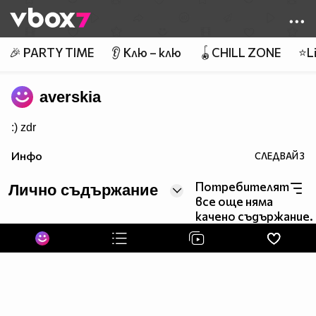
Member of
👾
🎉 PARTY TIME
👂 Клю – клю
🪀CHILL ZONE
⭐Li
averskia
:) zdr
Инфо
СЛЕДВАЙ
3
Потребителят
Лично съдържание
все още няма
качено съдържание.