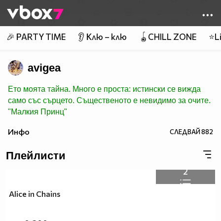
Member of
👾
🎉 PARTY TIME
👂 Клю – клю
🪀CHILL ZONE
⭐Li
avigea
Ето моята тайна. Много е проста: истински се вижда
само със сърцето. Същественото е невидимо за очите.
"Малкия Принц"
Инфо
СЛЕДВАЙ
882
Плейлисти
2
Alice in Chains