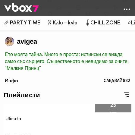
Member of
👾
🎉 PARTY TIME
👂 Клю – клю
🪀CHILL ZONE
⭐Li
avigea
Ето моята тайна. Много е проста: истински се вижда
само със сърцето. Същественото е невидимо за очите.
"Малкия Принц"
Инфо
СЛЕДВАЙ
882
Плейлисти
25
Ulicata