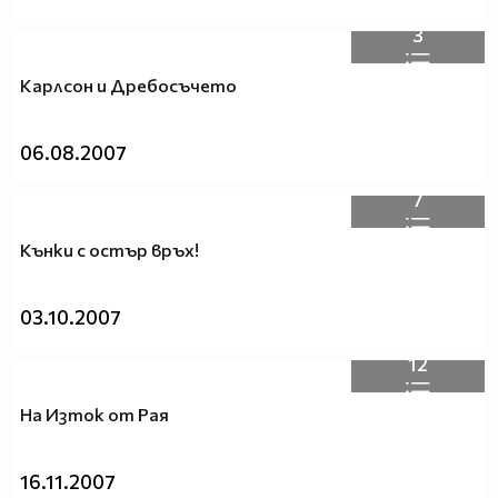
3
Карлсон и Дребосъчето
06.08.2007
7
Кънки с остър връх!
03.10.2007
12
На Изток от Рая
16.11.2007