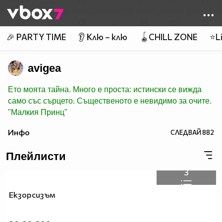
Member of
👾
🎉 PARTY TIME
👂 Клю – клю
🪀CHILL ZONE
⭐Li
avigea
Ето моята тайна. Много е проста: истински се вижда
само със сърцето. Същественото е невидимо за очите.
"Малкия Принц"
Инфо
СЛЕДВАЙ
882
Плейлисти
3
Екзорсизъм