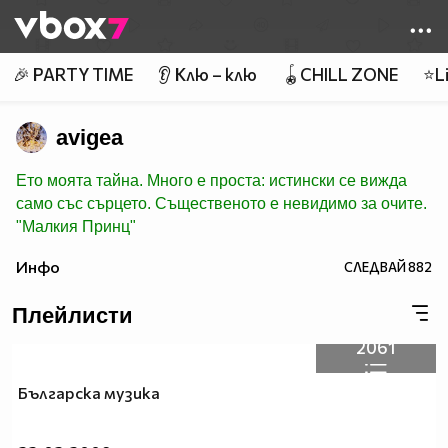
Member of
👾
🎉 PARTY TIME
👂 Клю – клю
🪀CHILL ZONE
⭐Li
avigea
Ето моята тайна. Много е проста: истински се вижда
само със сърцето. Същественото е невидимо за очите.
"Малкия Принц"
Инфо
СЛЕДВАЙ
882
Плейлисти
2061
Българска музика