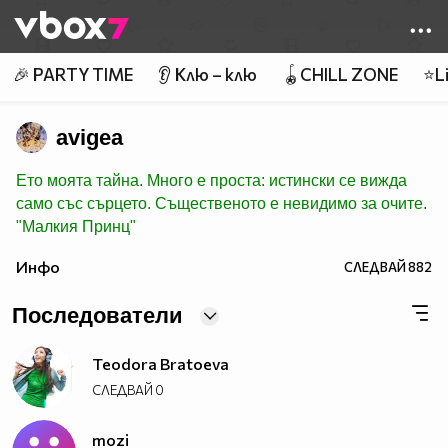
Member of
👾
🎉 PARTY TIME
👂 Клю – клю
🪀CHILL ZONE
⭐Li
avigea
Ето моята тайна. Много е проста: истински се вижда
само със сърцето. Същественото е невидимо за очите.
"Малкия Принц"
Инфо
СЛЕДВАЙ
882
Последователи
Teodora Bratoeva
СЛЕДВАЙ
0
mozi