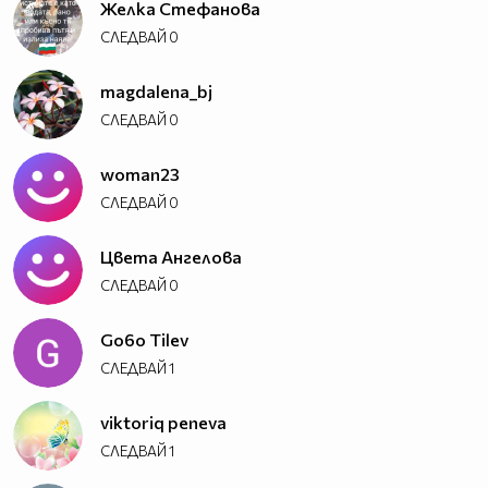
Желка Стефанова
СЛЕДВАЙ
0
magdalena_bj
СЛЕДВАЙ
0
woman23
СЛЕДВАЙ
0
Цвета Ангелова
СЛЕДВАЙ
0
Go6o Tilev
СЛЕДВАЙ
1
viktoriq peneva
СЛЕДВАЙ
1