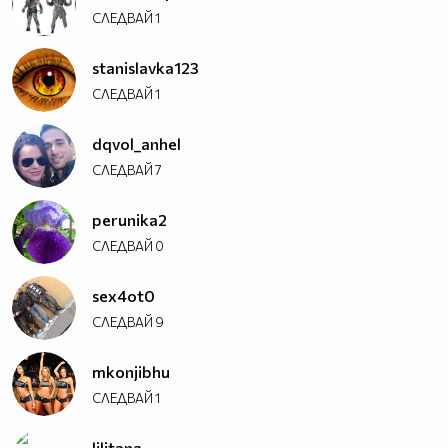
СЛЕДВАЙ
1
stanislavka123
СЛЕДВАЙ
1
dqvol_anhel
СЛЕДВАЙ
7
perunika2
СЛЕДВАЙ
0
sex4ot0
СЛЕДВАЙ
9
mkonjibhu
СЛЕДВАЙ
1
lilitana