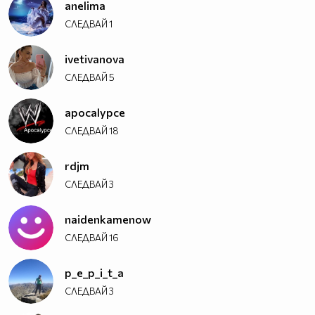
anelima
СЛЕДВАЙ
1
ivetivanova
СЛЕДВАЙ
5
apocalypce
СЛЕДВАЙ
18
rdjm
СЛЕДВАЙ
3
naidenkamenow
СЛЕДВАЙ
16
p_e_p_i_t_a
СЛЕДВАЙ
3