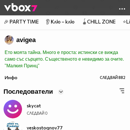
Member of
👾
🎉 PARTY TIME
👂 Клю – клю
🪀CHILL ZONE
⭐Li
avigea
Ето моята тайна. Много е проста: истински се вижда
само със сърцето. Същественото е невидимо за очите.
"Малкия Принц"
Инфо
СЛЕДВАЙ
882
Последователи
skycat
СЛЕДВАЙ
0
veskostoqnov77