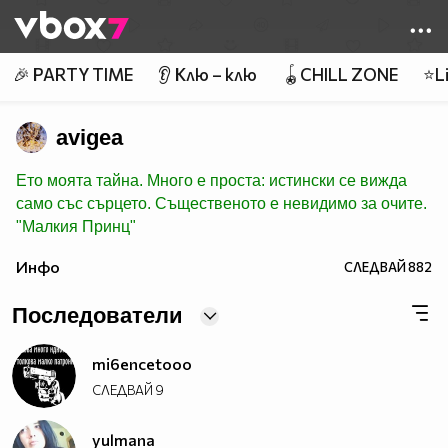
Member of
👾
🎉 PARTY TIME
👂 Клю – клю
🪀CHILL ZONE
⭐Li
avigea
Ето моята тайна. Много е проста: истински се вижда
само със сърцето. Същественото е невидимо за очите.
"Малкия Принц"
Инфо
СЛЕДВАЙ
882
Последователи
mi6encetooo
СЛЕДВАЙ
9
yulmana