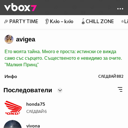
Member of
👾
🎉 PARTY TIME
👂 Клю – клю
🪀CHILL ZONE
⭐Li
avigea
Ето моята тайна. Много е проста: истински се вижда
само със сърцето. Същественото е невидимо за очите.
"Малкия Принц"
Инфо
СЛЕДВАЙ
882
Последователи
honda75
СЛЕДВАЙ
6
vivona