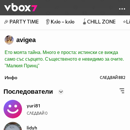
Member of
👾
🎉 PARTY TIME
👂 Клю – клю
🪀CHILL ZONE
⭐Li
avigea
Ето моята тайна. Много е проста: истински се вижда
само със сърцето. Същественото е невидимо за очите.
"Малкия Принц"
Инфо
СЛЕДВАЙ
882
Последователи
yuri81
СЛЕДВАЙ
0
lidyh