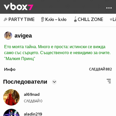
Member of
👾
🎉 PARTY TIME
👂 Клю – клю
🪀CHILL ZONE
⭐Li
avigea
Ето моята тайна. Много е проста: истински се вижда
само със сърцето. Същественото е невидимо за очите.
"Малкия Принц"
Инфо
СЛЕДВАЙ
882
Последователи
al69nad
СЛЕДВАЙ
0
aladin219