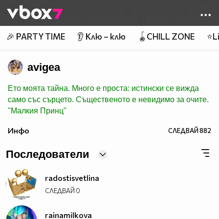
Member of
👾
🎉 PARTY TIME
👂 Клю – клю
🪀CHILL ZONE
⭐Li
avigea
Ето моята тайна. Много е проста: истински се вижда
само със сърцето. Същественото е невидимо за очите.
"Малкия Принц"
Инфо
СЛЕДВАЙ
882
Последователи
radostisvetlina
СЛЕДВАЙ
0
rainamilkova