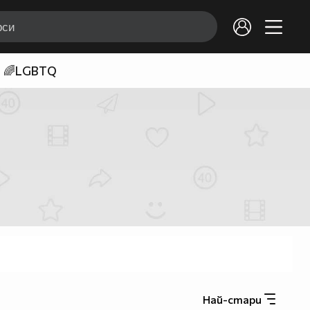
🌈LGBTQ
Най-стари