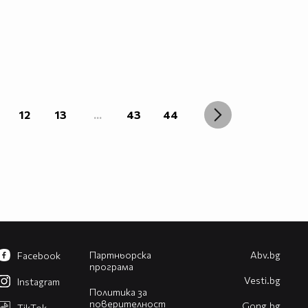
12
13
...
43
44
Партньорска
Abv.bg
Facebook
програма
Vesti.bg
Instagram
Политика за
поверителност
Gong.bg
TikTok