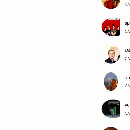
СЛ
sp
СЛ
ra
СЛ
an
СЛ
ve
СЛ