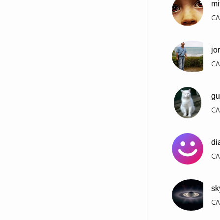
mi
СЛ
jo
СЛ
gu
СЛ
di
СЛ
sk
СЛ