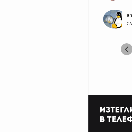
an
СЛ