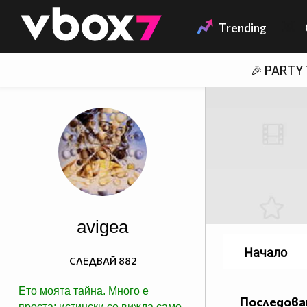
Member of
👾
Trending
🎉 PARTY
avigea
Начало
СЛЕДВАЙ
882
Ето моята тайна. Много е
Последова
проста: истински се вижда само