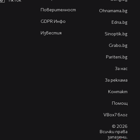
Поверителност
Оhnamama.bg
GDPR Инфо
Edna.bg
Известия
Sinoptik.bg
Grabo.bg
Pariteni.bg
За нас
За реклама
Контакт
Помощ
VBox7 блог
© 2026
Всички права
запазени.