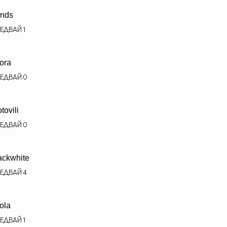
ends
ЕДВАЙ
1
ora
ЕДВАЙ
0
tovili
ЕДВАЙ
0
ackwhite
ЕДВАЙ
4
tola
ЕДВАЙ
1