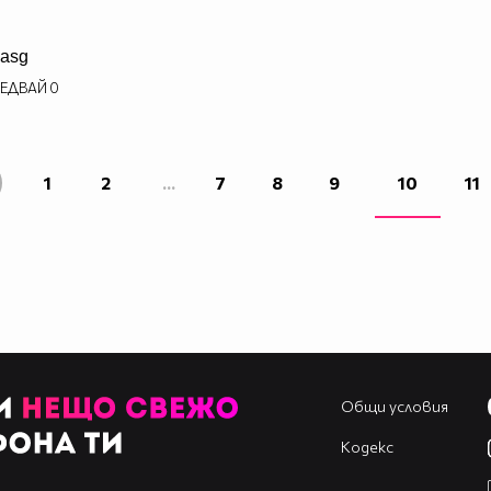
asg
ЕДВАЙ
0
1
2
...
7
8
9
10
11
Общи условия
Кодекс