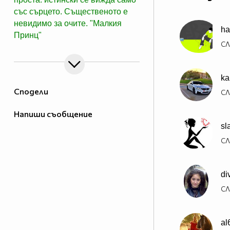
със сърцето. Същественото е
невидимо за очите. "Малкия
h
Принц"
СЛ
ka
Сподели
СЛ
Напиши съобщение
sl
СЛ
di
СЛ
al