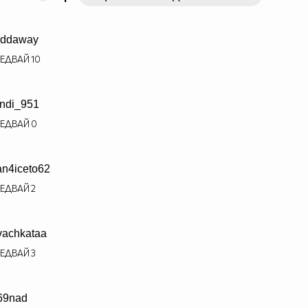
addaway
ЕДВАЙ
10
ndi_951
ЕДВАЙ
0
an4iceto62
ЕДВАЙ
2
vachkataa
ЕДВАЙ
3
69nad