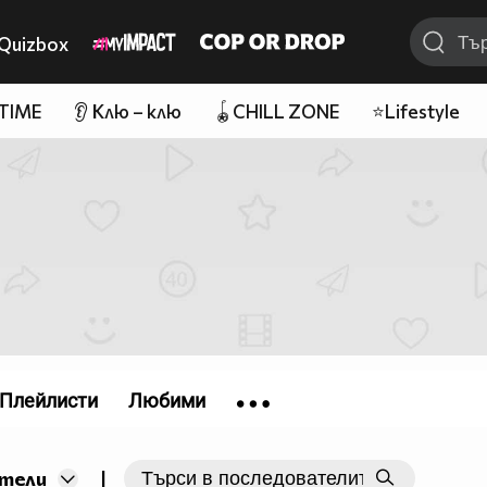
Quizbox
 TIME
👂 Клю – клю
🪀CHILL ZONE
⭐Lifestyle
Плейлисти
Любими
|
тели