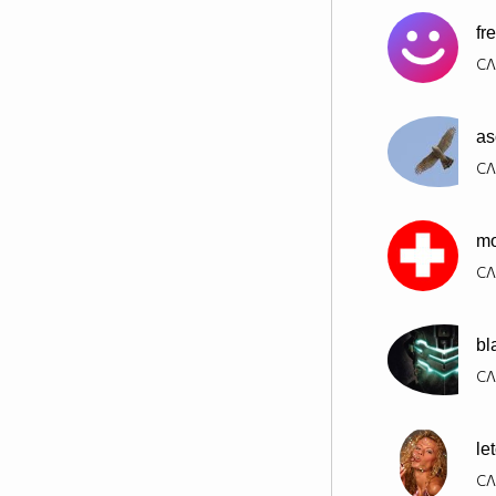
fr
СЛ
as
СЛ
mo
СЛ
bl
СЛ
le
СЛ