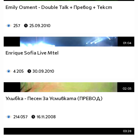
Emily Osment - Double Talk + Превод + Текст
257
25.09.2010
01:04
Enrique Sofia Live Mtel
4 205
30.09.2010
02:05
Улыбка - Песен За Усмивката (ПРЕВОД)
214 057
16.11.2008
03:28