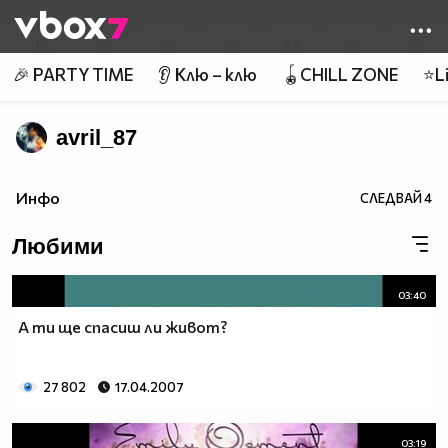
Member of
👾
🎉 PARTY TIME
👂 Клю – клю
🪀CHILL ZONE
⭐Li
avril_87
Инфо
СЛЕДВАЙ
4
Любими
03:40
А ти ще спасиш ли живот?
27 802
17.04.2007
03:19