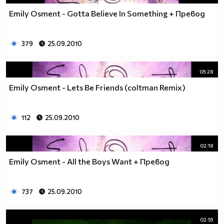
Emily Osment - Gotta Believe In Something + Превод
379
25.09.2010
05:28
Emily Osment - Lets Be Friends (coltman Remix)
112
25.09.2010
02:18
Emily Osment - All the Boys Want + Превод
737
25.09.2010
02:55