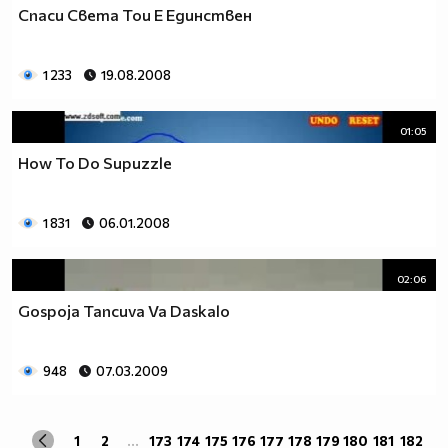
Спаси Света Тои Е Единствен
1 233
19.08.2008
01:05
How To Do Supuzzle
1 831
06.01.2008
02:06
Gospoja Tancuva Va Daskalo
948
07.03.2009
1
2
...
173
174
175
176
177
178
179
180
181
182