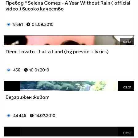
Превод * Selena Gomez - A Year Without Rain ( official
video ) високо качество
8 661
04.09.2010
03:42
Demi Lovato - La La Land (bg prevod + lyrics)
456
10.01.2010
02:21
Безгрижен живот
44 446
14.07.2010
02:18