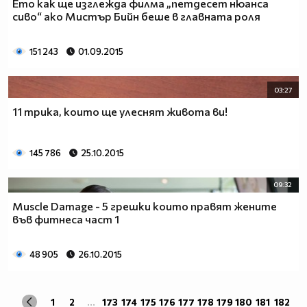
Ето как ще изглежда филма „петдесет нюанса
сиво“ ако Мистър Бийн беше в главната роля
151 243
01.09.2015
03:27
11 трика, които ще улеснят живота ви!
145 786
25.10.2015
09:32
Muscle Damage - 5 грешки които правят жените
във фитнеса част 1
48 905
26.10.2015
1
2
...
173
174
175
176
177
178
179
180
181
182