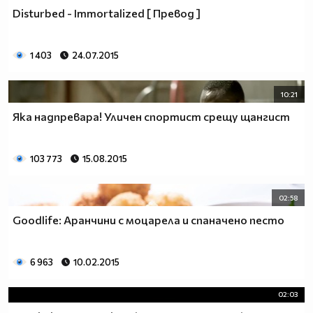
Disturbed - Immortalized [ Превод ]
1 403
24.07.2015
10:21
Яка надпревара! Уличен спортист срещу щангист
103 773
15.08.2015
02:58
Goodlife: Аранчини с моцарела и спаначено песто
6 963
10.02.2015
02:03