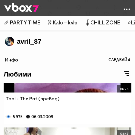
Member of
👾
🎉 PARTY TIME
👂 Клю – клю
🪀CHILL ZONE
⭐Li
avril_87
Инфо
СЛЕДВАЙ
4
Любими
06:26
Tool - The Pot (превод)
5 975
06.03.2009
04:46