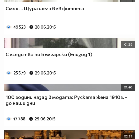
Смях ... Щура шега във фитнеса
49 523
28.06.2015
01:29
Съседство по Български (Епизод 1)
25 579
29.06.2015
01:40
100 години назад в модата: Руската жена 1910г. -
до наши дни
17 788
29.06.2015
02:39