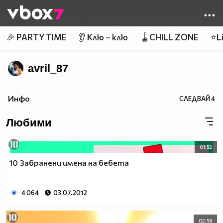
Member of
👾
🎉 PARTY TIME
👂 Клю – клю
🪀CHILL ZONE
⭐Li
avril_87
Инфо
СЛЕДВАЙ
4
Любими
01:52
10 Забранени имена на бебета
4 064
03.07.2012
02:58