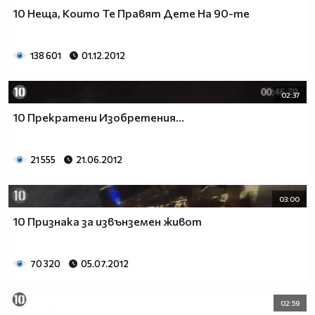
10 Неща, Които Те Правят Дете На 90-те
138 601
01.12.2012
02:37
10 Прекратени Изобретения...
21 555
21.06.2012
03:00
10 Признака за извънземен живот
70 320
05.07.2012
02:59