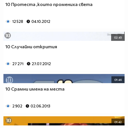
10 Протеста ,които промениха света
12 528
04.10.2012
02:45
10 Случайни открития
27 271
27.07.2012
01:46
10 Срамни имена на места
2 902
02.06.2013
01:42