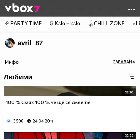
Member of
👾
🎉 PARTY TIME
👂 Клю – клю
🪀CHILL ZONE
⭐Li
avril_87
Инфо
СЛЕДВАЙ
4
Любими
03:30
100 % Смях 100 % че ще се смеeте
3 596
24.04.2011
02:25