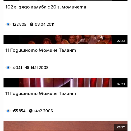
102 г. дядо палува с 20 г. момичета
122 805
08.04.2011
02:23
11 Годишното Момиче Талант
4 041
14.11.2008
02:23
11 Годишното Момиче Талант
155 854
14.12.2006
03:27