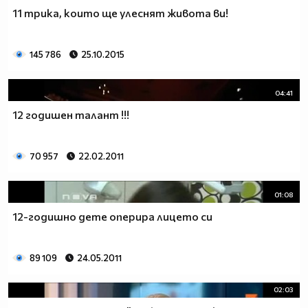
11 трика, които ще улеснят живота ви!
145 786
25.10.2015
04:41
12 годишен талант !!!
70 957
22.02.2011
01:08
12-годишно дете оперира лицето си
89 109
24.05.2011
02:03