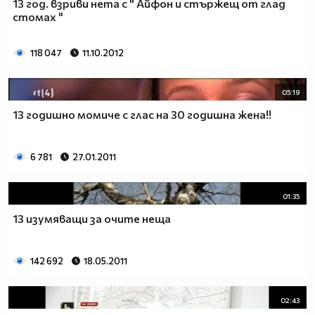
13 год. взриви нета с " Айфон и стържещ от глад
стомах "
118 047
11.10.2012
05:19
13 годишно момиче с глас на 30 годишна жена!!
6 781
27.01.2011
01:35
13 изумяващи за очите неща
142 692
18.05.2011
02:43