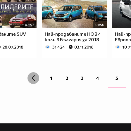
02:52
01:50
ваните SUV
Най-продаваните НОВИ
Най-пр
коли в България за 2018
Европа 
28.07.2018
31 424
03.11.2018
10 7
1
2
3
4
5