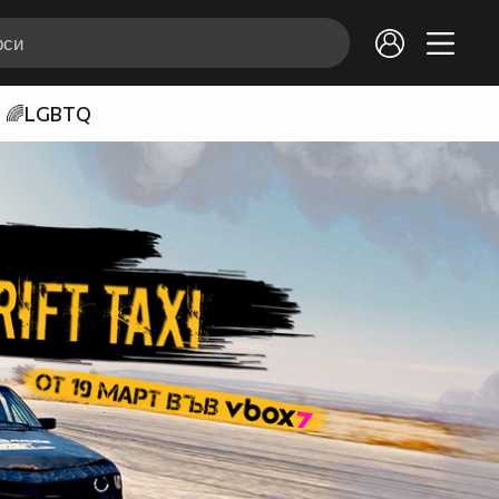
🌈LGBTQ