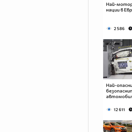
Най-мотор
нации в Ев
2 586
Най-опасни
безопасни
автомоби
12 611