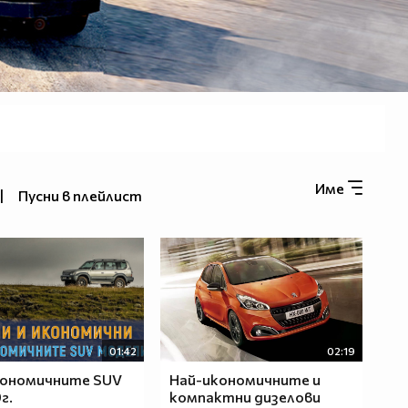
Име
|
Пусни в плейлист
01:42
02:19
кономичните SUV
Най-икономичните и
г.
компактни дизелови