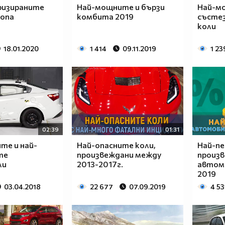
изираните
Най-мощните и бързи
Най-м
ропа
комбита 2019
състе
коли
18.01.2020
1 414
09.11.2019
1 23
02:39
01:31
те и най-
Най-опасните коли,
Най-п
те
произвеждани между
произв
ли
2013-2017г.
автомо
2019
03.04.2018
22 677
07.09.2019
4 53