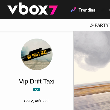
Member of
👾
Trending
🎉 PARTY
Vip Drift Taxi
СЛЕДВАЙ
6355