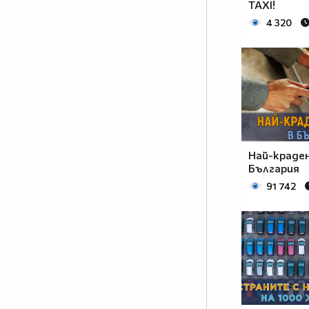
TAXI!
Последвайте ни в Инстаграм:
4 320
https://www.instagram.com/vipdrifttaxi/
Най-краден
България
91 742