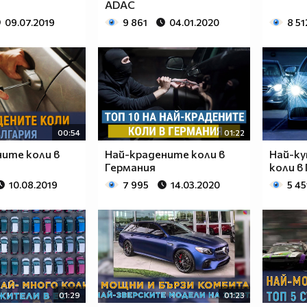
ADAC
09.07.2019
9 861
04.01.2020
8 51
00:54
01:22
ите коли в
Най-крадените коли в
Най-ку
Германия
коли в
10.08.2019
7 995
14.03.2020
5 45
01:29
01:23