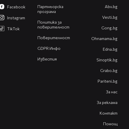
Партньорска
Abv.bg
Facebook
програма
Vesti.bg
Instagram
Политика за
поверителност
Gong.bg
TikTok
Поверителност
Оhnamama.bg
GDPR Инфо
Edna.bg
Известия
Sinoptik.bg
Grabo.bg
Pariteni.bg
За нас
За реклама
Контакт
Помощ