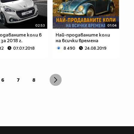
02:53
01:04
одаваните коли в
Най-продаваните коли
за 2018 г.
на всички времена
12
07.07.2018
8 490
24.08.2019
6
7
8