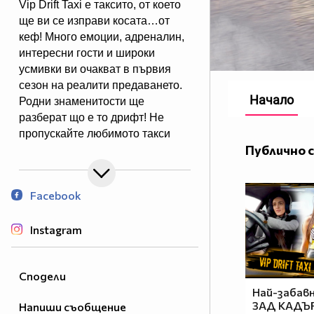
Vip Drift Taxi е таксито, от което
ще ви се изправи косата…от
кеф! Много емоции, адреналин,
интересни гости и широки
усмивки ви очакват в първия
сезон на реалити предаването.
Начало
Родни знаменитости ще
разберат що е то дрифт! Не
пропускайте любимото такси
Публично 
на звездите и възможността да
ги видите така, както никога не
сте ги виждали!
Facebook
Абонирайте се за канала!
Instagram
Очаквайте нов епизод всеки
ВТОРНИК.
Сподели
Най-забав
Харесайте ни във Facebook:
ЗАД КАДЪР
Напиши съобщение
https://www.facebook.com/vipdrifttaxi/