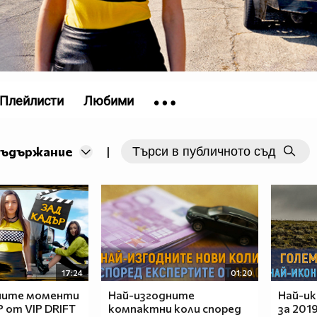
Плейлисти
Любими
съдържание
|
17:24
01:20
ните моменти
Най-изгодните
Най-и
 от VIP DRIFT
компактни коли според
за 2019