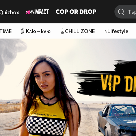
Quizbox
 TIME
👂 Клю – клю
🪀CHILL ZONE
⭐Lifestyle