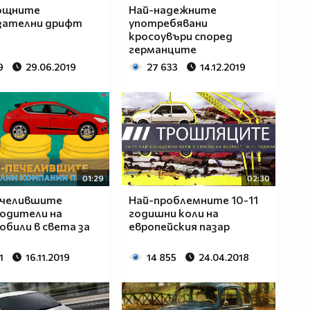
ощните
Най-надежните
зателни дрифт
употребявани
кросоувъри според
германците
9
29.06.2019
27 633
14.12.2019
01:29
02:30
ечелившите
Най-проблемните 10-11
одители на
годишни коли на
били в света за
европейския пазар
1
16.11.2019
14 855
24.04.2018