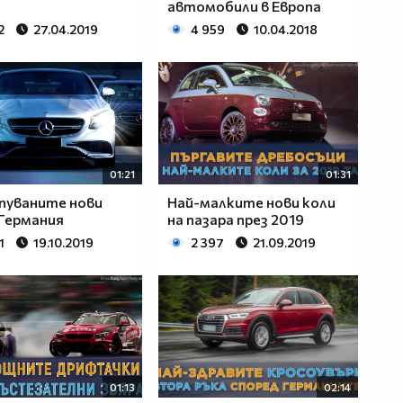
автомобили в Европа
2
27.04.2019
4 959
10.04.2018
01:21
01:31
пуваните нови
Най-малките нови коли
 Германия
на пазара през 2019
1
19.10.2019
2 397
21.09.2019
01:13
02:14