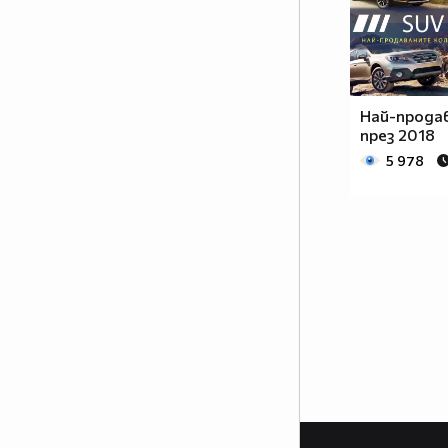
Най-прода
през 2018
5 978