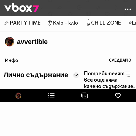
Member of
👾
🎉 PARTY TIME
👂 Клю – клю
🪀CHILL ZONE
⭐Li
avvertible
Инфо
СЛЕДВАЙ
0
Потребителят
Лично съдържание
все още няма
качено съдържание.