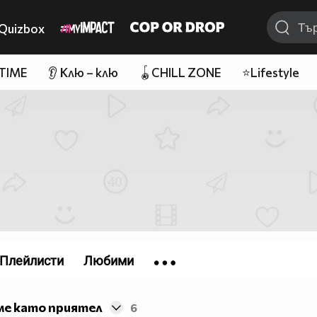
Quizbox
 TIME
👂 Клю – клю
🪀CHILL ZONE
⭐Lifestyle
Плейлисти
Любими
ме като приятел
6