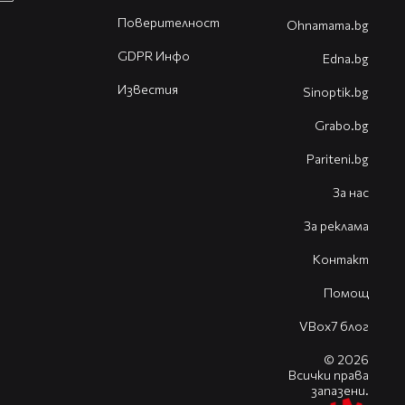
Поверителност
Оhnamama.bg
GDPR Инфо
Edna.bg
Известия
Sinoptik.bg
Grabo.bg
Pariteni.bg
За нас
За реклама
Контакт
Помощ
VBox7 блог
© 2026
Всички права
запазени.