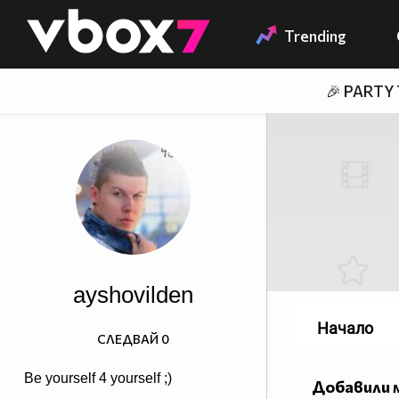
Member of
👾
Trending
🎉 PARTY
ayshovilden
Начало
СЛЕДВАЙ
0
Be yourself 4 yourself ;)
Добавили 