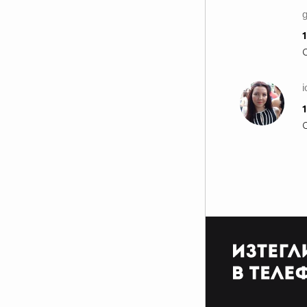
1
i
1