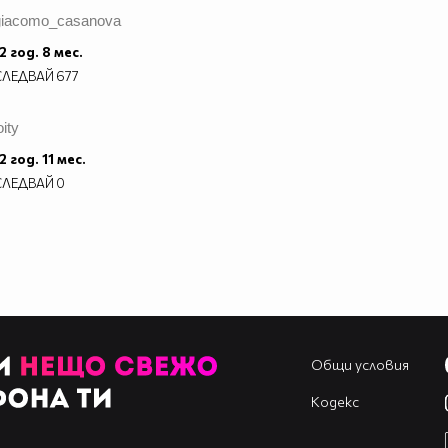
giacomo_casanova
2 год. 8 мес.
СЛЕДВАЙ
677
oity
2 год. 11 мес.
СЛЕДВАЙ
0
Общи условия
Кодекс