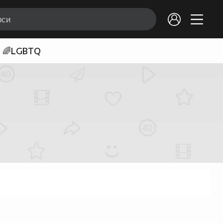
🌈LGBTQ