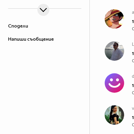
1
Сподели
Напиши съобщение
1
1
1