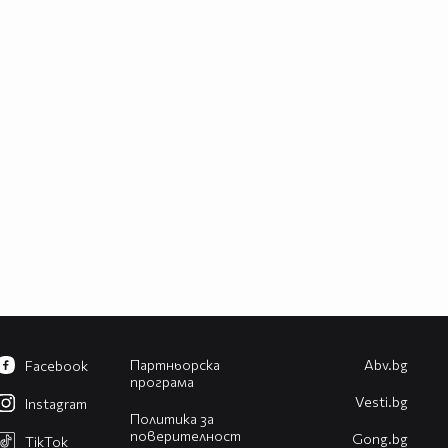
Партньорска
Abv.bg
Facebook
програма
Vesti.bg
Instagram
Политика за
поверителност
Gong.bg
TikTok