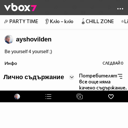
Member of
👾
🎉 PARTY TIME
👂 Клю – клю
🪀CHILL ZONE
⭐Li
ayshovilden
Be yourself 4 yourself ;)
Инфо
СЛЕДВАЙ
0
Потребителят
Лично съдържание
все още няма
качено съдържание.