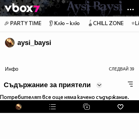
Member of
👾
🎉 PARTY TIME
👂 Клю – клю
🪀CHILL ZONE
⭐Li
aysi_baysi
none;" title="Aysel Ali">Aysel Ali
Инфо
СЛЕДВАЙ
39
Съдържание за приятели
Потребителят все още няма качено съдържание.