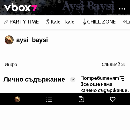
Member of
👾
🎉 PARTY TIME
👂 Клю – клю
🪀CHILL ZONE
⭐Li
aysi_baysi
none;" title="Aysel Ali">Aysel Ali
Инфо
СЛЕДВАЙ
39
Потребителят
Лично съдържание
все още няма
качено съдържание.