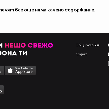
елят все още няма качено съдържание.
Общи условия
Кодекс