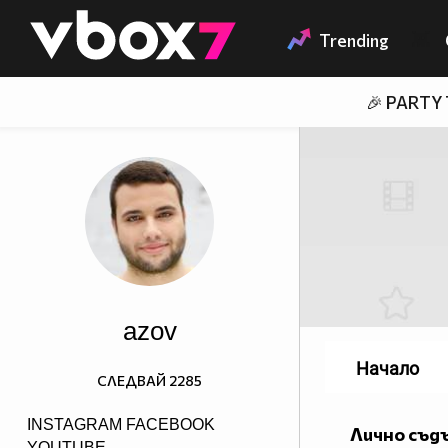
Member of
👾
Trending
🎉 PARTY
azov
Начало
СЛЕДВАЙ
2285
INSTAGRAM
FACEBOOK
Лично съд
YOUTUBE