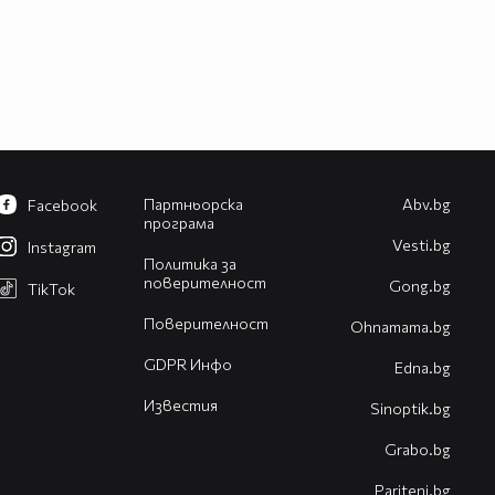
Партньорска
Abv.bg
Facebook
програма
Vesti.bg
Instagram
Политика за
поверителност
Gong.bg
TikTok
Поверителност
Оhnamama.bg
GDPR Инфо
Edna.bg
Известия
Sinoptik.bg
Grabo.bg
Pariteni.bg