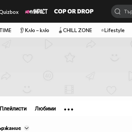
Quizbox
 TIME
👂 Клю – клю
🪀CHILL ZONE
⭐Lifestyle
Плейлисти
Любими
ържание