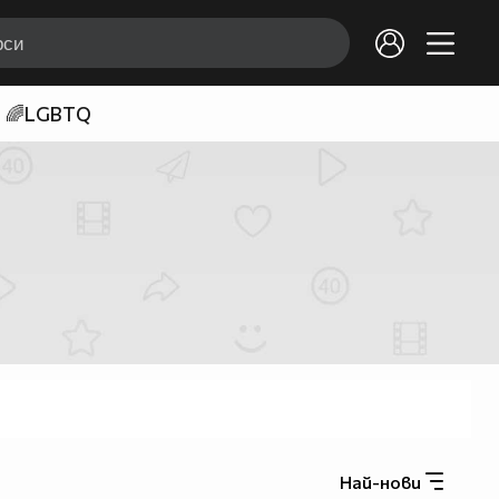
🌈LGBTQ
Най-нови