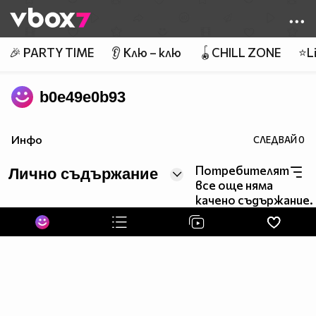
Member of
👾
🎉 PARTY TIME
👂 Клю – клю
🪀CHILL ZONE
⭐Li
b0e49e0b93
Инфо
СЛЕДВАЙ
0
Потребителят
Лично съдържание
все още няма
качено съдържание.