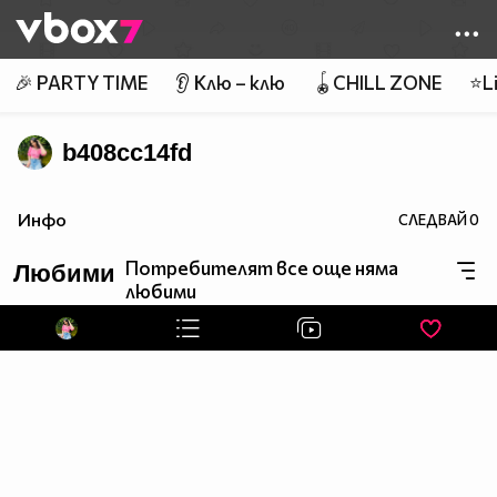
Member of
👾
🎉 PARTY TIME
👂 Клю – клю
🪀CHILL ZONE
⭐Li
b408cc14fd
Инфо
СЛЕДВАЙ
0
Потребителят все още няма
Любими
любими