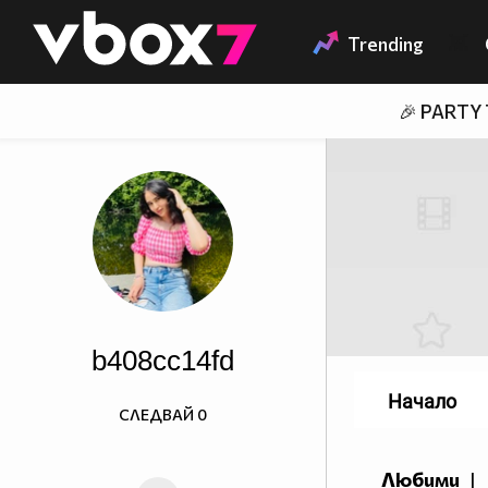
Member of
👾
Trending
🎉 PARTY
b408cc14fd
Начало
СЛЕДВАЙ
0
Любими
|