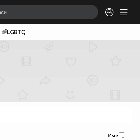
🌈LGBTQ
Име