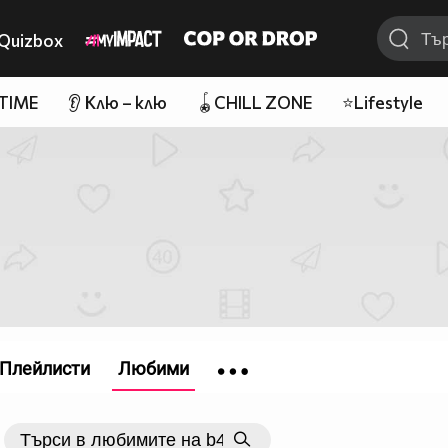
Quizbox
 TIME
👂 Клю – клю
🪀CHILL ZONE
⭐Lifestyle
Плейлисти
Любими