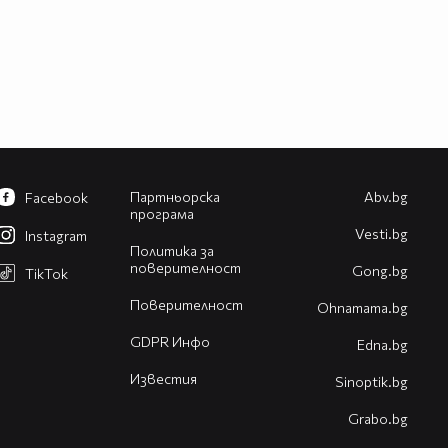
Партньорска
Abv.bg
Facebook
програма
Vesti.bg
Instagram
Политика за
поверителност
Gong.bg
TikTok
Поверителност
Оhnamama.bg
GDPR Инфо
Edna.bg
Известия
Sinoptik.bg
Grabo.bg