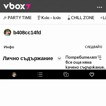
Member of
👾
🎉 PARTY TIME
👂 Клю – клю
🪀CHILL ZONE
⭐Li
b408cc14fd
Инфо
СЛЕДВАЙ
0
Потребителят
Лично съдържание
все още няма
качено съдържание.