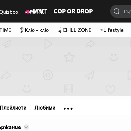
Quizbox
 TIME
👂 Клю – клю
🪀CHILL ZONE
⭐Lifestyle
Плейлисти
Любими
ържание