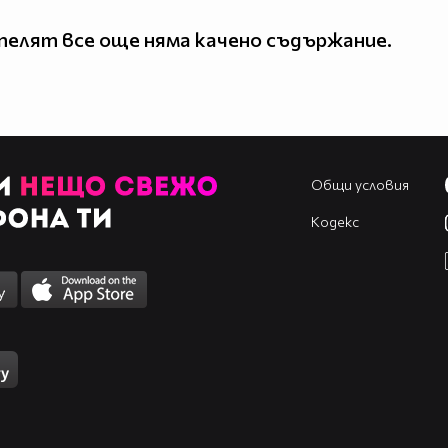
елят все още няма качено съдържание.
Общи условия
Кодекс