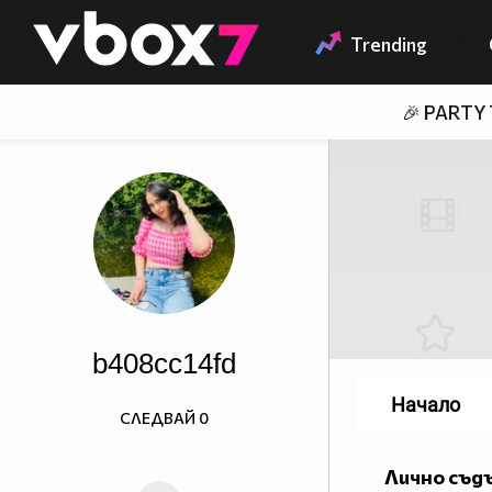
Member of
👾
Trending
🎉 PARTY
b408cc14fd
Начало
СЛЕДВАЙ
0
Лично съд