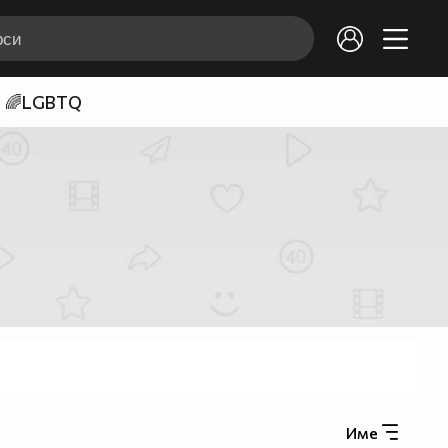
🌈LGBTQ
Име