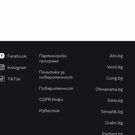
Партньорска
Abv.bg
Facebook
програма
Vesti.bg
Instagram
Политика за
поверителност
Gong.bg
TikTok
Поверителност
Оhnamama.bg
GDPR Инфо
Edna.bg
Известия
Sinoptik.bg
Grabo.bg
Pariteni.bg