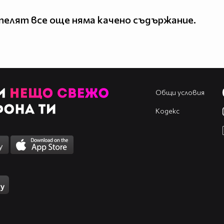
елят все още няма качено съдържание.
Общи условия
Кодекс