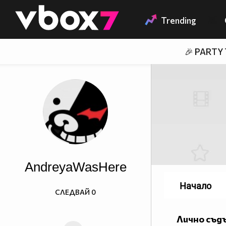
Member of
👾
Trending
🎉 PARTY
AndreyaWasHere
Начало
СЛЕДВАЙ
0
Лично съд