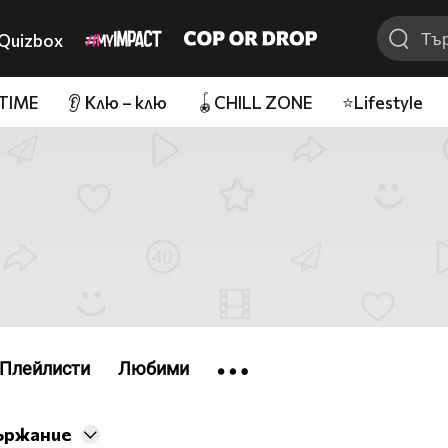
Quizbox
 TIME
👂 Клю – клю
🪀CHILL ZONE
⭐Lifestyle
Плейлисти
Любими
ържание