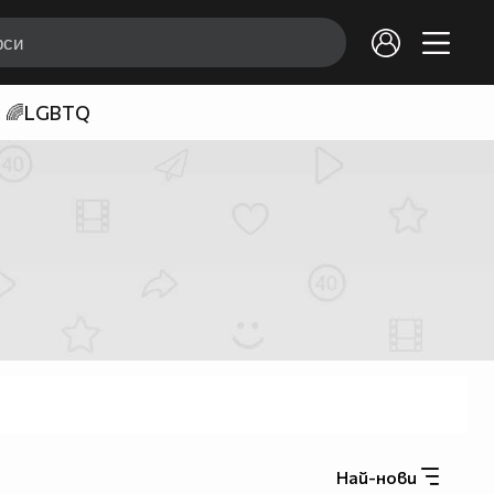
🌈LGBTQ
Най-нови