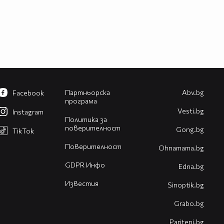
Партньорска
Abv.bg
Facebook
програма
Vesti.bg
Instagram
Политика за
поверителност
Gong.bg
TikTok
Поверителност
Оhnamama.bg
GDPR Инфо
Edna.bg
Известия
Sinoptik.bg
Grabo.bg
Pariteni.bg