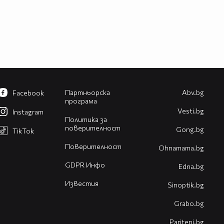
Партньорска
Abv.bg
Facebook
програма
Vesti.bg
Instagram
Политика за
поверителност
Gong.bg
TikTok
Поверителност
Оhnamama.bg
GDPR Инфо
Edna.bg
Известия
Sinoptik.bg
Grabo.bg
Pariteni.bg