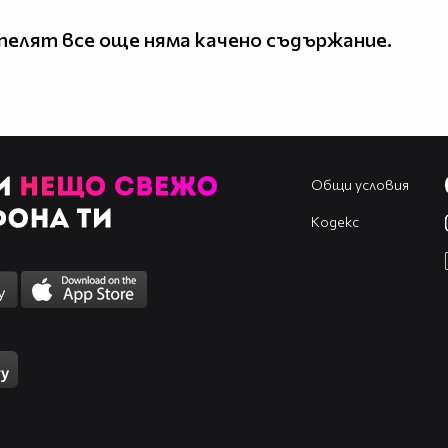
елят все още няма качено съдържание.
Общи условия
Кодекс