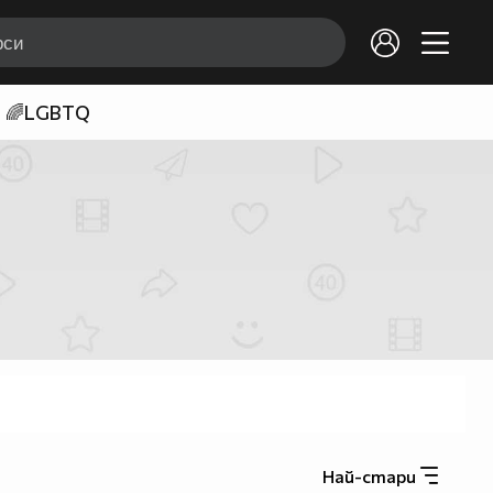
🌈LGBTQ
Най-стари