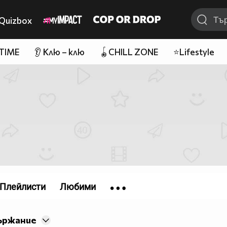
Quizbox
 TIME
👂 Клю – клю
🪀CHILL ZONE
⭐Lifestyle
Плейлисти
Любими
ържание