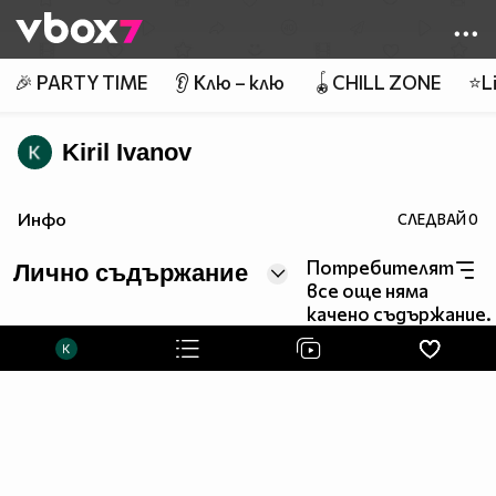
Member of
👾
🎉 PARTY TIME
👂 Клю – клю
🪀CHILL ZONE
⭐Li
Kiril Ivanov
Инфо
СЛЕДВАЙ
0
Потребителят
Лично съдържание
все още няма
качено съдържание.