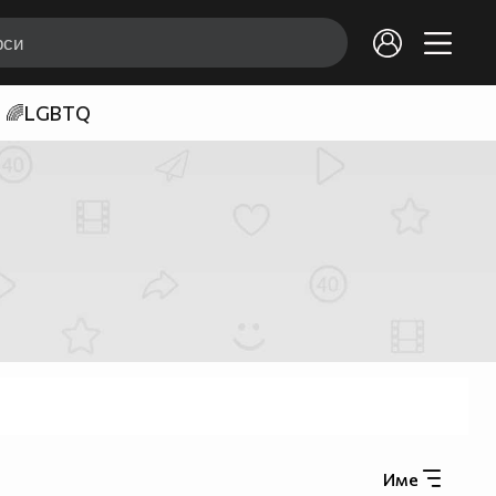
🌈LGBTQ
Име