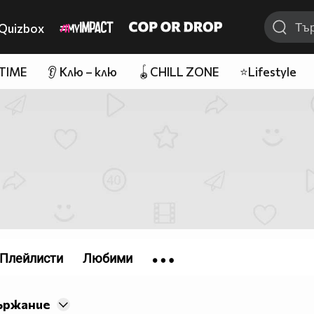
Quizbox
 TIME
👂 Клю – клю
🪀CHILL ZONE
⭐Lifestyle
Плейлисти
Любими
ържание