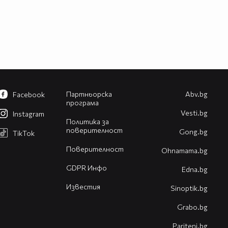
Партньорска
Abv.bg
Facebook
програма
Vesti.bg
Instagram
Политика за
поверителност
Gong.bg
TikTok
Поверителност
Оhnamama.bg
GDPR Инфо
Edna.bg
Известия
Sinoptik.bg
Grabo.bg
Pariteni.bg