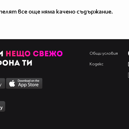
елят все още няма качено съдържание.
Общи условия
Кодекс