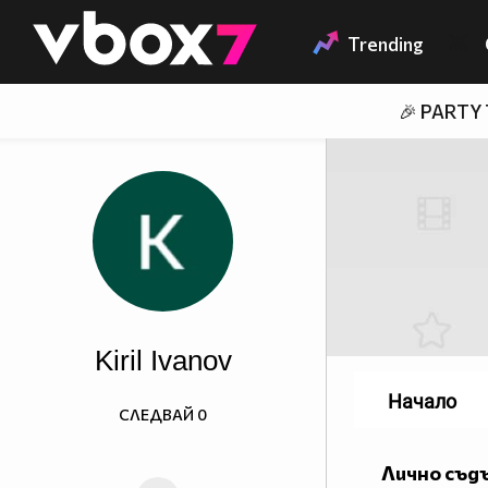
Member of
👾
Trending
🎉 PARTY
Kiril Ivanov
Начало
СЛЕДВАЙ
0
Лично съд