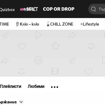
Quizbox
 TIME
👂 Клю – клю
🪀CHILL ZONE
⭐Lifestyle
Плейлисти
Любими
ържание