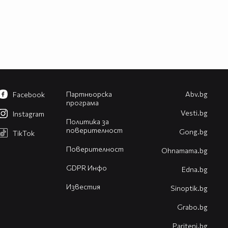
Партньорска
Abv.bg
Facebook
програма
Vesti.bg
Instagram
Политика за
поверителност
Gong.bg
TikTok
Поверителност
Оhnamama.bg
GDPR Инфо
Edna.bg
Известия
Sinoptik.bg
Grabo.bg
Pariteni.bg