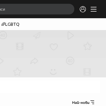
🌈LGBTQ
Най-нови