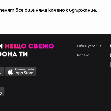
елят все още няма качено съдържание.
Общи условия
Кодекс