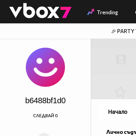
Member of
👾
Trending
🎉 PARTY
b6488bf1d0
Начало
СЛЕДВАЙ
0
Лично съд