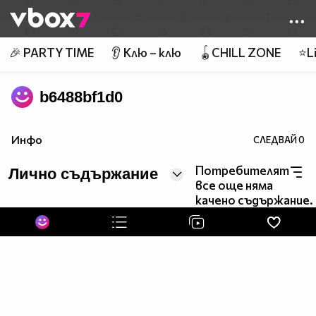
Member of
👾
🎉 PARTY TIME
👂 Клю – клю
🪀CHILL ZONE
⭐Li
b6488bf1d0
Инфо
СЛЕДВАЙ
0
Потребителят
Лично съдържание
все още няма
качено съдържание.