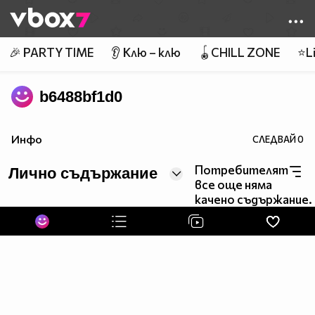
Member of
👾
🎉 PARTY TIME
👂 Клю – клю
🪀CHILL ZONE
⭐Li
b6488bf1d0
Инфо
СЛЕДВАЙ
0
Потребителят
Лично съдържание
все още няма
качено съдържание.