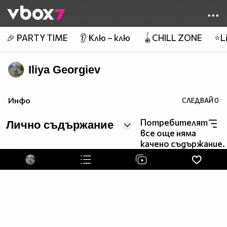
Member of
👾
🎉 PARTY TIME
👂 Клю – клю
🪀CHILL ZONE
⭐Li
Iliya Georgiev
Инфо
СЛЕДВАЙ
0
Потребителят
Лично съдържание
все още няма
качено съдържание.