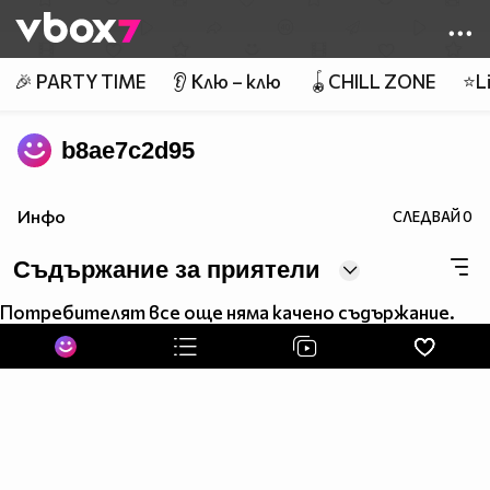
Member of
👾
🎉 PARTY TIME
👂 Клю – клю
🪀CHILL ZONE
⭐Li
b8ae7c2d95
Инфо
СЛЕДВАЙ
0
Съдържание за приятели
Потребителят все още няма качено съдържание.