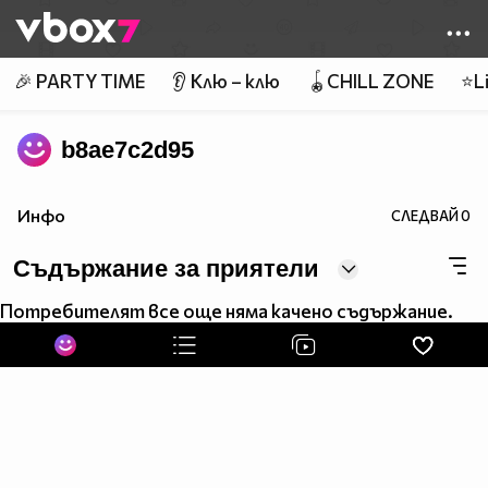
Member of
👾
🎉 PARTY TIME
👂 Клю – клю
🪀CHILL ZONE
⭐Li
b8ae7c2d95
Инфо
СЛЕДВАЙ
0
Съдържание за приятели
Потребителят все още няма качено съдържание.