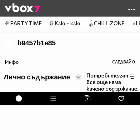
Member of
👾
🎉 PARTY TIME
👂 Клю – клю
🪀CHILL ZONE
⭐Li
b9457b1e85
Инфо
СЛЕДВАЙ
0
Потребителят
Лично съдържание
все още няма
качено съдържание.