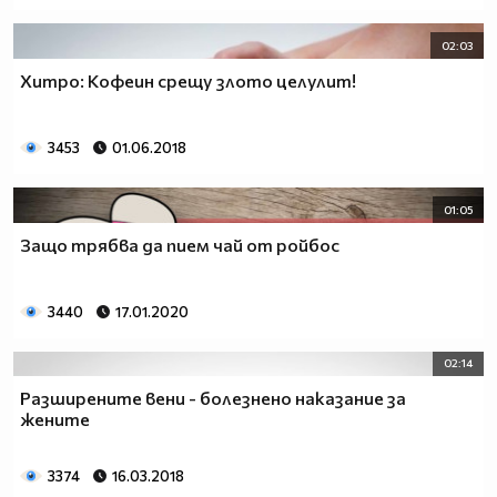
02:03
Хитро: Кофеин срещу злото целулит!
3453
01.06.2018
01:05
Защо трябва да пием чай от ройбос
3440
17.01.2020
02:14
Разширените вени - болезнено наказание за
жените
3374
16.03.2018