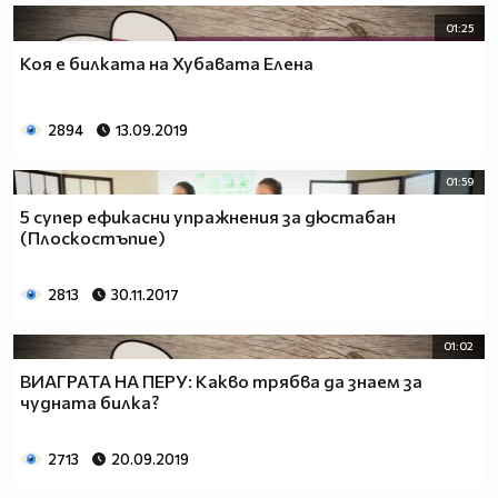
01:25
Коя е билката на Хубавата Елена
2894
13.09.2019
01:59
5 супер ефикасни упражнения за дюстабан
(Плоскостъпие)
2813
30.11.2017
01:02
ВИАГРАТА НА ПЕРУ: Какво трябва да знаем за
чудната билка?
2713
20.09.2019