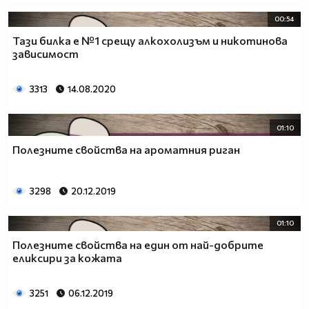
00:54
Тази билка е №1 срещу алкохолизъм и никотинова
зависимост
3313
14.08.2020
01:10
Полезните свойства на ароматния риган
3298
20.12.2019
01:10
Полезните свойства на един от най-добрите
еликсири за кожата
3251
06.12.2019