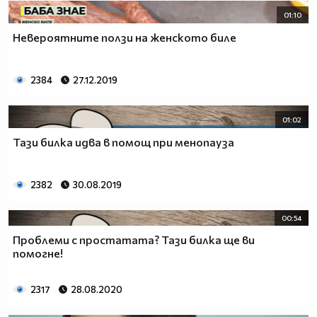
01:10
Невероятните ползи на женското биле
2384
27.12.2019
01:02
Тази билка идва в помощ при менопауза
2382
30.08.2019
00:54
Проблеми с простатата? Тази билка ще ви
помогне!
2317
28.08.2020