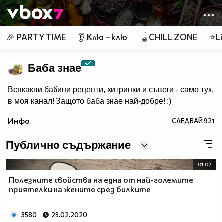
Member of
👾
🎉 PARTY TIME
👂 Клю – клю
🪀CHILL ZONE
⭐Li
Баба знае
Всякакви бабини рецепти, хитринки и съвети - само тук,
в моя канал! Защото баба знае най-добре! :)
Инфо
СЛЕДВАЙ
921
Публично съдържание
01:02
Полезните свойства на една от най-големите
приятелки на жените сред билките
3580
28.02.2020