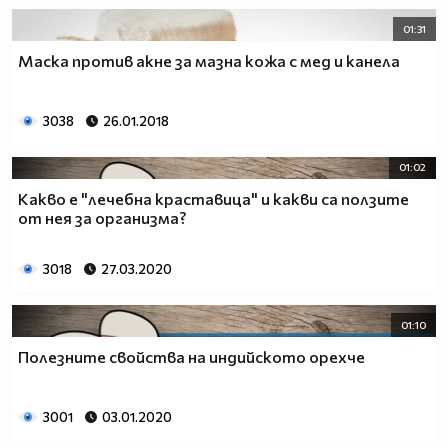
01:31
Маска против акне за мазна кожа с мед и канела
3038
26.01.2018
01:02
Какво е "лечебна краставица" и какви са ползите
от нея за организма?
3018
27.03.2020
01:10
Полезните свойства на индийското орехче
3001
03.01.2020