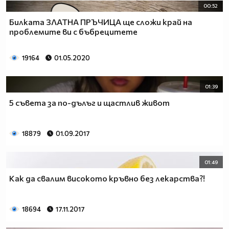
00:52
Билката ЗЛАТНА ПРЪЧИЦА ще сложи край на
проблемите ви с бъбрецитете
19164
01.05.2020
01:39
5 съвета за по-дълъг и щастлив живот
18879
01.09.2017
01:49
Как да свалим високото кръвно без лекарства?!
18694
17.11.2017