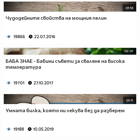
01:53
Чудодейните свойства на мощния пелин
19866
22.07.2016
02:07
БАБА ЗНАЕ - Бабини съвети за сваляне на висока
температура
19701
27.10.2017
01:11
Умната билка, която ни лекува без да разберем
19188
10.05.2019