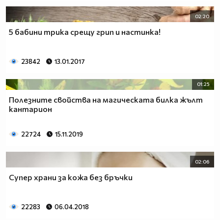
02:20
5 бабини трика срещу грип и настинка!
23842
13.01.2017
01:25
Полезните свойства на магическата билка жълт
кантарион
22724
15.11.2019
02:06
Супер храни за кожа без бръчки
22283
06.04.2018