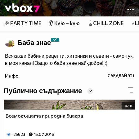
Member of
👾
🎉 PARTY TIME
👂 Клю – клю
🪀CHILL ZONE
⭐Li
Баба знае
Всякакви бабини рецепти, хитринки и съвети - само тук,
в моя канал! Защото баба знае най-добре! :)
Инфо
СЛЕДВАЙ
921
Публично съдържание
02:11
Всемогъщата природна виагра
25623
15.07.2016