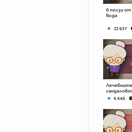
6 ползи от
вода
22 637
Лечебните
сандалово
6 646