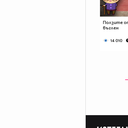
Ползите о
въглен
14 010