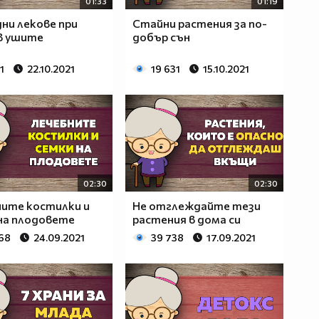
01:33
01:19
ни лекове при
Стайни растения за по-
в ушите
добър сън
1
22.10.2021
19 631
15.10.2021
02:30
02:30
ите костилки и
Не отглеждайте тези
на плодовете
растения в дома си
268
24.09.2021
39 738
17.09.2021