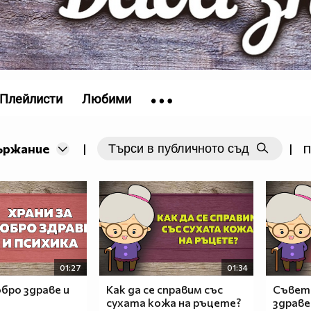
Плейлисти
Любими
ържание
|
|
П
01:27
01:34
обро здраве и
Как да се справим със
Съвети
сухата кожа на ръцете?
здраве