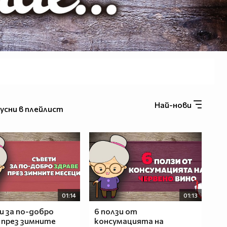
Най-нови
усни в плейлист
01:14
01:13
 за по-добро
6 ползи от
 през зимните
консумацията на