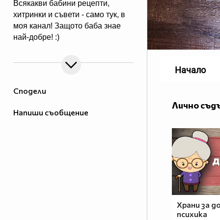
Всякакви бабини рецепти,
хитринки и съвети - само тук, в
моя канал! Защото баба знае
най-добре! :)
Начало
Сподели
Лично съд
Напиши съобщение
Храни за д
психика