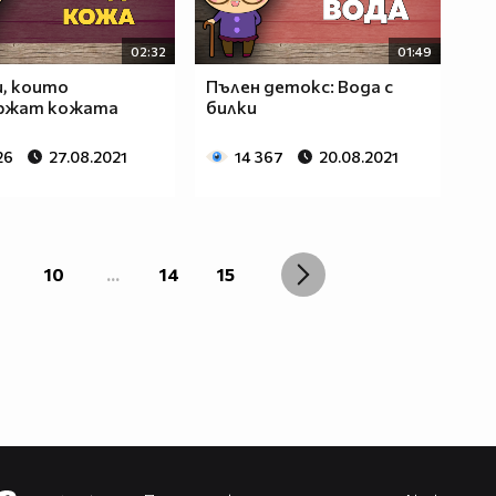
02:32
01:49
и, които
Пълен детокс: Вода с
ржат кожата
билки
26
27.08.2021
14 367
20.08.2021
10
...
14
15