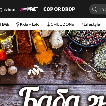
Quizbox
 TIME
👂 Клю – клю
🪀CHILL ZONE
⭐Lifestyle