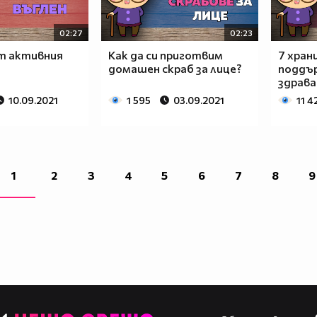
02:27
02:23
т активния
Как да си приготвим
7 хран
домашен скраб за лице?
поддъ
здрава
10.09.2021
1 595
03.09.2021
11 4
1
2
3
4
5
6
7
8
9