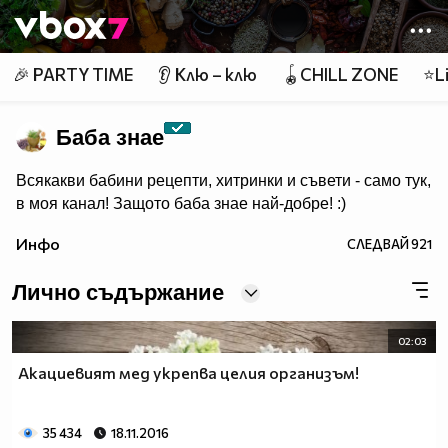
Member of
👾
🎉 PARTY TIME
👂 Клю – клю
🪀CHILL ZONE
⭐Li
Баба знае
Всякакви бабини рецепти, хитринки и съвети - само тук,
в моя канал! Защото баба знае най-добре! :)
Инфо
СЛЕДВАЙ
921
Лично съдържание
02:03
Акациевият мед укрепва целия организъм!
35 434
18.11.2016