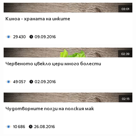
03:01
Киноа - храната на инките
29 430
09.09.2016
02:39
Червеното цвекло цери много болести
49 057
02.09.2016
02:15
Чудотворните ползи на полския мак
10 686
26.08.2016