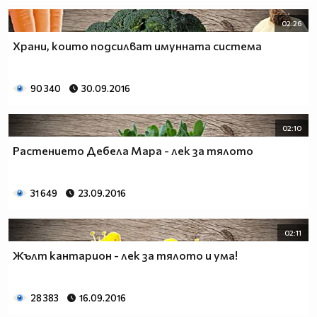
02:26
Храни, които подсилват имунната система
90 340
30.09.2016
02:10
Растението Дебела Мара - лек за тялото
31 649
23.09.2016
02:11
Жълт кантарион - лек за тялото и ума!
28 383
16.09.2016