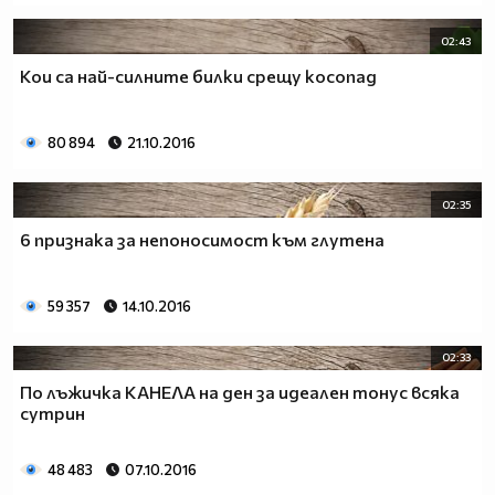
02:43
Кои са най-силните билки срещу косопад
80 894
21.10.2016
02:35
6 признака за непоносимост към глутена
59 357
14.10.2016
02:33
По лъжичка КАНЕЛА на ден за идеален тонус всяка
сутрин
48 483
07.10.2016