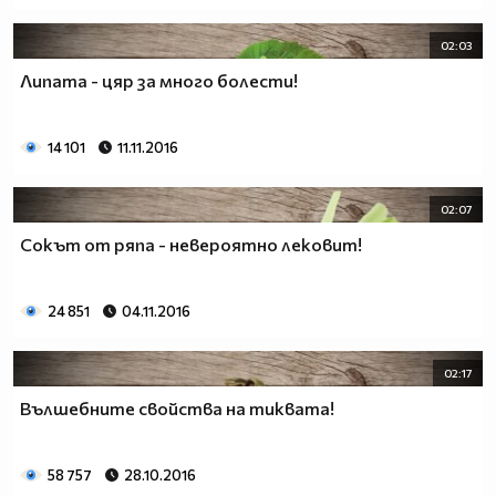
02:03
Липата - цяр за много болести!
14 101
11.11.2016
02:07
Сокът от ряпа - невероятно лековит!
24 851
04.11.2016
02:17
Вълшебните свойства на тиквата!
58 757
28.10.2016