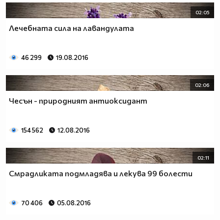
02:05
Лечебната сила на лавандулата
46 299
19.08.2016
02:06
Чесън - природният антиоксидант
154 562
12.08.2016
02:11
Смрадликата подмладява и лекува 99 болести
70 406
05.08.2016