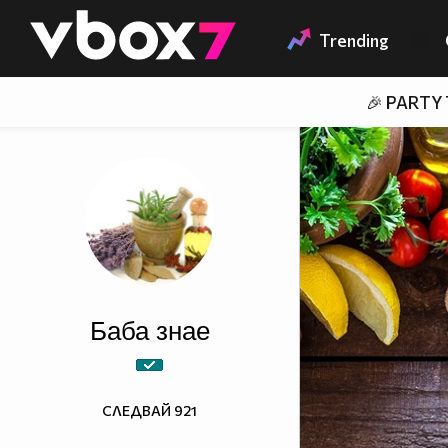
Member of
👾
Trending
🎉 PARTY
Баба знае
СЛЕДВАЙ
921