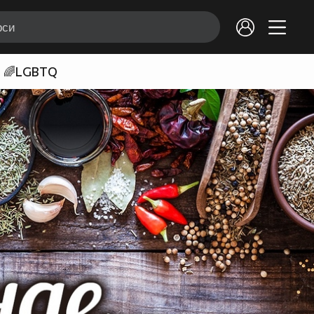
🌈LGBTQ