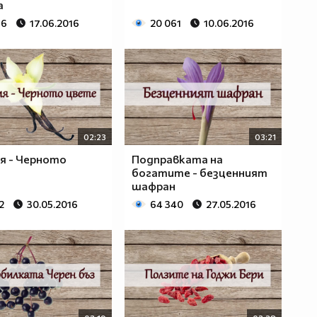
а
16
17.06.2016
20 061
10.06.2016
02:23
03:21
я - Черното
Подправката на
богатите - безценният
шафран
12
30.05.2016
64 340
27.05.2016