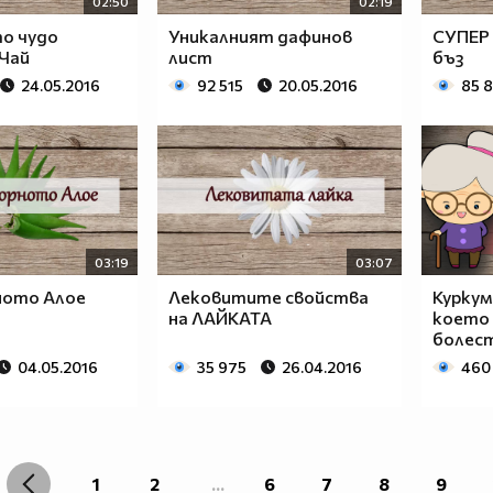
02:50
02:19
о чудо
Уникалният дафинов
СУПЕР 
 Чай
лист
бъз
24.05.2016
92 515
20.05.2016
85 
03:19
03:07
ото Алое
Лековитите свойства
Куркум
на ЛАЙКАТА
което 
болест
04.05.2016
35 975
26.04.2016
460
1
2
...
6
7
8
9