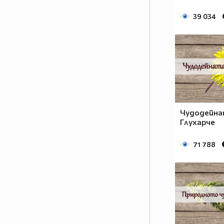
39 034
Чудодейна
Глухарче
71 788