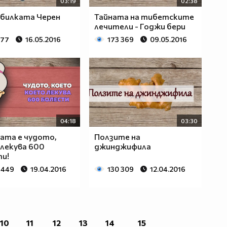
03:19
02:38
билката Черен
Тайната на тибетските
лечители - Годжи бери
877
16.05.2016
173 369
09.05.2016
04:18
03:30
ата е чудото,
Ползите на
лекува 600
джинджифила
и!
 449
19.04.2016
130 309
12.04.2016
10
11
12
13
14
15