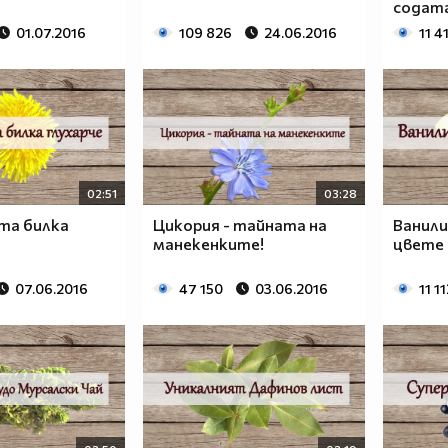
содат
01.07.2016
109 826
24.06.2016
11 4
02:51
03:28
та билка
Цикория - тайната на
Ванили
манекенките!
цвете
07.06.2016
47 150
03.06.2016
11 1