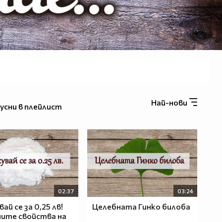
Най-нови
усни в плейлист
02:37
03:24
ай се за 0,25 лв!
Целебната Гинко билоба
ите свойства на