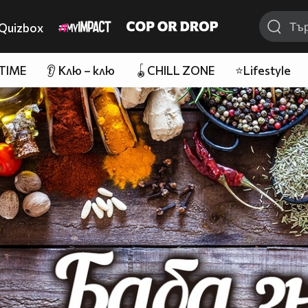
Quizbox
 TIME
👂 Клю – клю
🪀CHILL ZONE
⭐Lifestyle