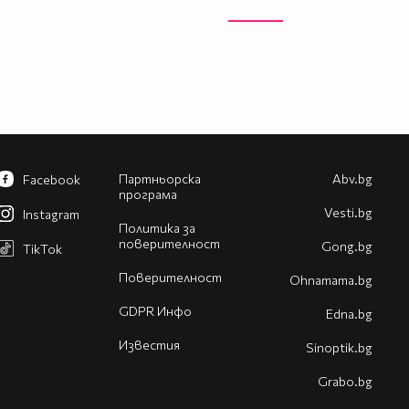
Партньорска
Abv.bg
Facebook
програма
Vesti.bg
Instagram
Политика за
поверителност
Gong.bg
TikTok
Поверителност
Оhnamama.bg
GDPR Инфо
Edna.bg
Известия
Sinoptik.bg
Grabo.bg