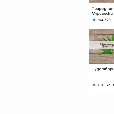
Природнот
Мурсалски
114 329
Чудотворн
68 362