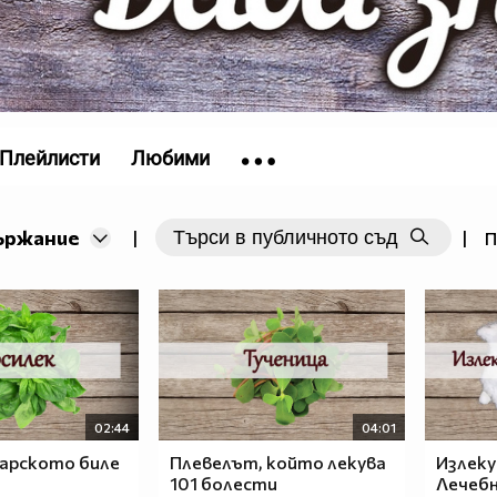
Плейлисти
Любими
ържание
|
|
П
02:44
04:01
царското биле
Плевелът, който лекува
Излекув
101 болести
Лечебн