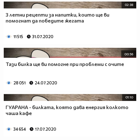
02:38
3 летни рецепти за напитки, които ще ви
помогнат да победите жегата
11 515
31.07.2020
00:56
Тази билка ще ви помогне при проблеми с очите
28 051
24.07.2020
01:10
ГУАРАНА - билката, която дава енергия колкото
чаша кафе
34 654
17.07.2020