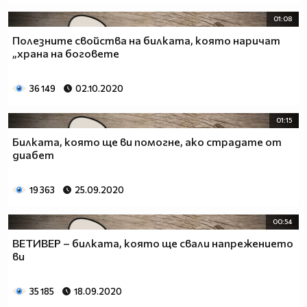
01:08
Полезните свойства на билката, която наричат
„храна на боговете
36 149
02.10.2020
01:15
Билката, която ще ви помогне, ако страдате от
диабет
19 363
25.09.2020
00:54
ВЕТИВЕР – билката, която ще свали напрежението
ви
35 185
18.09.2020