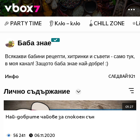
Member of
👾
🎉 PARTY TIME
👂 Клю – клю
🪀CHILL ZONE
⭐Li
Баба знае
Всякакви бабини рецепти, хитринки и съвети - само тук,
в моя канал! Защото баба знае най-добре! :)
Инфо
СЛЕДВАЙ
921
Лично съдържание
01:27
Най-добрите чайове за спокоен сън
56 241
06.11.2020