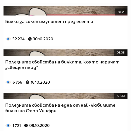
01:21
Билки за силен имунитет през есента
52 224
30.10.2020
01:08
Полезните свойства на билката, която наричат
„свещен плод“
6 756
16.10.2020
01:23
Полезните свойства на една от най-любимите
билки на Опра Уинфри
1 721
09.10.2020