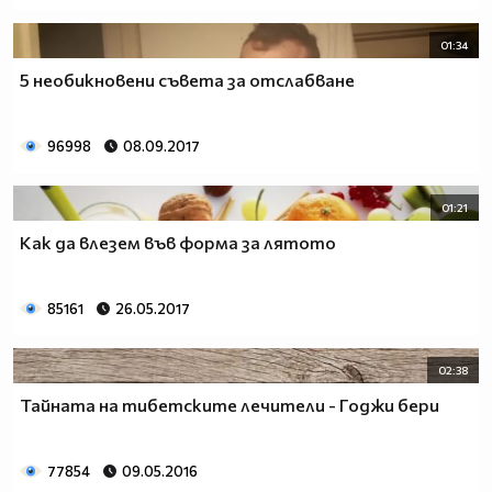
01:34
5 необикновени съвета за отслабване
96998
08.09.2017
01:21
Как да влезем във форма за лятото
85161
26.05.2017
02:38
Тайната на тибетските лечители - Годжи бери
77854
09.05.2016