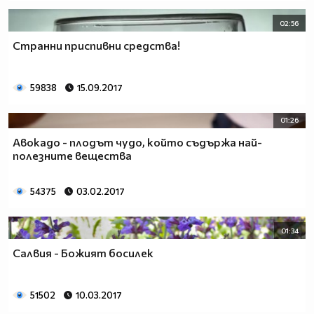
02:56
Странни приспивни средства!
59838
15.09.2017
01:26
Авокадо - плодът чудо, който съдържа най-
полезните вещества
54375
03.02.2017
01:34
Салвия - Божият босилек
51502
10.03.2017