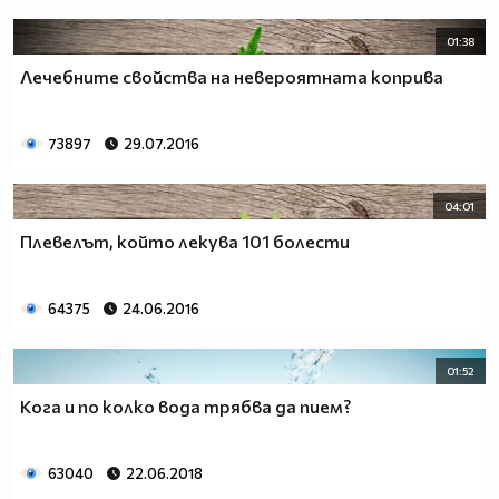
01:38
Лечебните свойства на невероятната коприва
73897
29.07.2016
04:01
Плевелът, който лекува 101 болести
64375
24.06.2016
01:52
Кога и по колко вода трябва да пием?
63040
22.06.2018