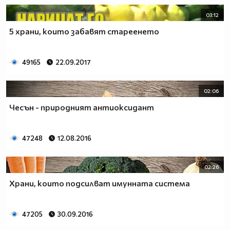
03:12
5 храни, които забавят стареенето
49165
22.09.2017
02:06
Чесън - природният антиоксидант
47248
12.08.2016
02:26
Храни, които подсилват имунната система
47205
30.09.2016