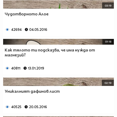
03:19
Чудотворното Алое
42694
04.05.2016
01:18
Как тялото ти подсказва, че има нужда от
магнезий?
40811
13.01.2019
02:19
Уникалният дафинов лист
40525
20.05.2016