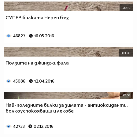
03:19
СУПЕР билката Черен бъз
46827
16.05.2016
03:30
Ползите на джинджифила
45086
12.04.2016
01:53
Най-полезните билки за зимата - антиоксиданти,
болкоуспокояващи и лекове
42733
02.12.2016