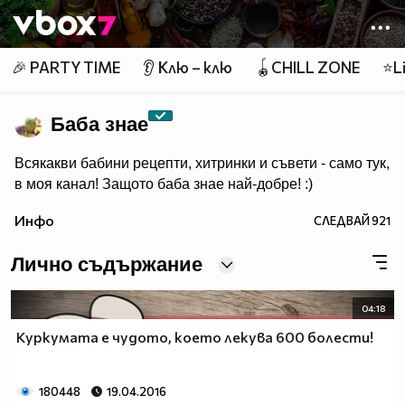
Member of
👾
🎉 PARTY TIME
👂 Клю – клю
🪀CHILL ZONE
⭐Li
Баба знае
Всякакви бабини рецепти, хитринки и съвети - само тук,
в моя канал! Защото баба знае най-добре! :)
Инфо
СЛЕДВАЙ
921
Лично съдържание
04:18
Куркумата е чудото, което лекува 600 болести!
180448
19.04.2016