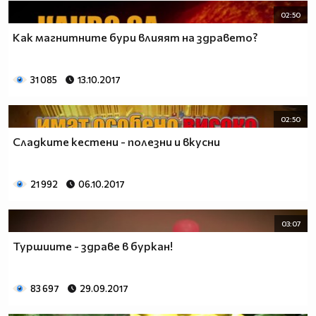
02:50
Как магнитните бури влияят на здравето?
31 085
13.10.2017
02:50
Сладките кестени - полезни и вкусни
21 992
06.10.2017
03:07
Туршиите - здраве в буркан!
83 697
29.09.2017