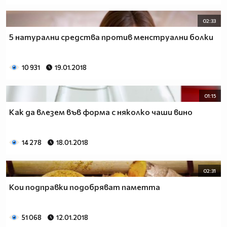
02:33
5 натурални средства против менструални болки
10 931
19.01.2018
01:15
Как да влезем във форма с няколко чаши вино
14 278
18.01.2018
02:31
Кои подправки подобряват паметта
51 068
12.01.2018