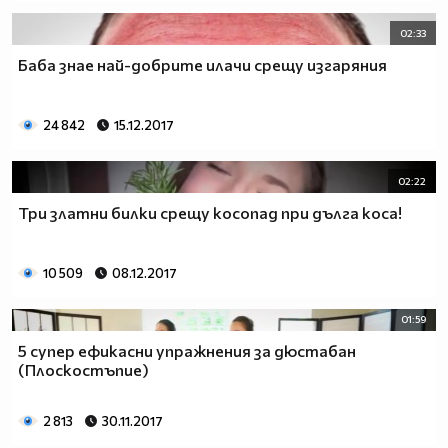
02:33
Баба знае най-добрите илачи срещу изгаряния
24 842
15.12.2017
02:22
Три златни билки срещу косопад при дълга коса!
10 509
08.12.2017
01:59
5 супер ефикасни упражнения за дюстабан
(Плоскостъпие)
2 813
30.11.2017