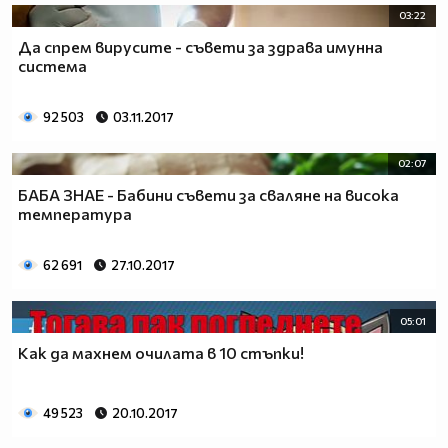
03:22
Да спрем вирусите - съвети за здрава имунна
система
92 503
03.11.2017
02:07
БАБА ЗНАЕ - Бабини съвети за сваляне на висока
температура
62 691
27.10.2017
05:01
Как да махнем очилата в 10 стъпки!
49 523
20.10.2017