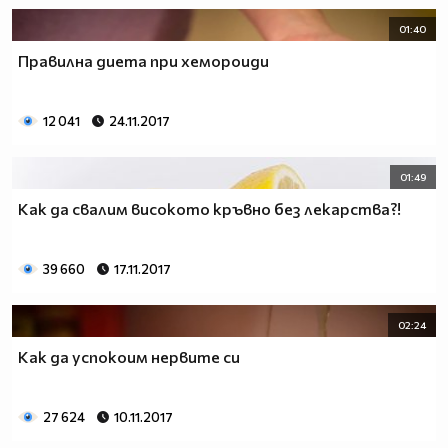
01:40
Правилна диета при хемороиди
12 041
24.11.2017
01:49
Как да свалим високото кръвно без лекарства?!
39 660
17.11.2017
02:24
Как да успокоим нервите си
27 624
10.11.2017