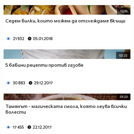
02:51
Седем билки, които можем да отглеждаме вкъщи
21 932
05.01.2018
02:22
5 бабини рецепти против газове
30 883
29.12.2017
01:23
Тамянът - магическата смола, която леува всички
болести
17 455
22.12.2017