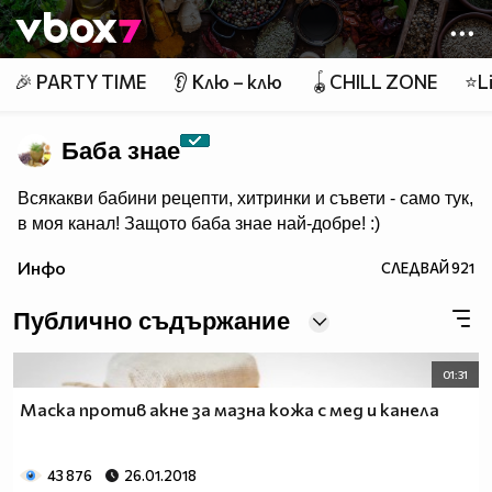
Member of
👾
🎉 PARTY TIME
👂 Клю – клю
🪀CHILL ZONE
⭐Li
Баба знае
Всякакви бабини рецепти, хитринки и съвети - само тук,
в моя канал! Защото баба знае най-добре! :)
Инфо
СЛЕДВАЙ
921
Публично съдържание
01:31
Маска против акне за мазна кожа с мед и канела
43 876
26.01.2018